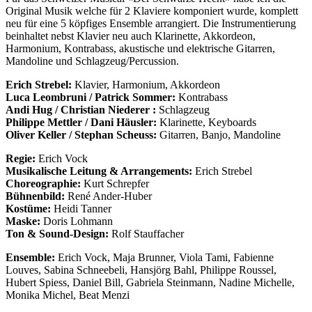
Original Musik welche für 2 Klaviere komponiert wurde, komplett
neu für eine 5 köpfiges Ensemble arrangiert. Die Instrumentierung
beinhaltet nebst Klavier neu auch Klarinette, Akkordeon,
Harmonium, Kontrabass, akustische und elektrische Gitarren,
Mandoline und Schlagzeug/Percussion.
Erich Strebel:
Klavier, Harmonium, Akkordeon
Luca Leombruni / Patrick Sommer:
Kontrabass
Andi Hug / Christian Niederer :
Schlagzeug
Philippe Mettler / Dani Häusler:
Klarinette, Keyboards
Oliver Keller / Stephan Scheuss:
Gitarren, Banjo, Mandoline
Regie:
Erich Vock
Musikalische Leitung & Arrangements:
Erich Strebel
Choreographie:
Kurt Schrepfer
Bühnenbild:
René Ander-Huber
Kostüme:
Heidi Tanner
Maske:
Doris Lohmann
Ton & Sound-Design:
Rolf Stauffacher
Ensemble:
Erich Vock, Maja Brunner, Viola Tami, Fabienne
Louves, Sabina Schneebeli, Hansjörg Bahl, Philippe Roussel,
Hubert Spiess, Daniel Bill, Gabriela Steinmann, Nadine Michelle,
Monika Michel, Beat Menzi