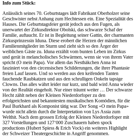
Info zum Stück:
Anlässlich seines 70. Geburtstages lädt Fabrikant Oberholzer seine
Geschwister nebst Anhang zum Hechtessen ein. Eine Spezialität des
Hauses. Die Geburtstagsfeier gerät jedoch aus den Fugen, als
unerwartet der Zirkusdirektor Obolski, das schwarze Schaf der
Familie, auftaucht. Er ist in Begleitung seiner Gattin, der charmanten
Zirkusprinzessin Iduna. Diese erobert die Herzen der männlichen
Familienmitglieder im Sturm und zieht sich so den Ärger der
weiblichen Gäste zu. Iduna erzählt vom bunten Leben im Zirkus
und gerät in melancholisches Schwärmen, wenn sie von ihrem Vater
spricht (O mein Papa). Vor allem das Nesthäkchen Anna ist
fasziniert von den circensischen Schilderungen, die ihrer Phantasie
freien Lauf lassen. Und so werden aus den keifenden Tanten
fauchende Raubkatzen und aus den schrulligen Onkeln tapsige
Clowns. Das alles währt leider nur kurz, und bald wird Anna wieder
von der Realität eingeholt. Nur einer träumt weiter … Der schwarze
Hecht zählt neben der Kleinen Niederdorfoper zu den
erfolgreichsten und bekanntesten musikalischen Komödien, für die
Paul Burkhard als Komponist tätig war. Der Song «O mein Papa»
wurde nicht allein durch die Interpretation von Lys Assia zum
Welthit. Nach dem grossen Erfolg der Kleinen Niederdorfoper mit
327 Vorstellungen und 127‘000 Zuschauern haben spock
productions (Hubert Spiess & Erich Vock) ein weiteres Highlight
der Schweizer Theatergeschichte in Angriff genommen.